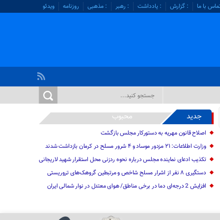
ماس با ما
: گزارش
: یادداشت
: رهبر
: مذهبی
روزنامه
ویدئو
جدید
محبوب
اصلاح قانون مهریه به دستورکار مجلس بازگشت
وزارت اطلاعات: ۲۱ مزدور موساد و ۴ شرور مسلح در کرمان بازداشت شدند
تکذیب ادعای نماینده مجلس درباره نحوه ردزنی محل استقرار شهید لاریجانی
دستگیری ۸ نفر از اشرار مسلح شاخص و مرتبطین گروهک‌های تروریستی
افزایش 2 درجه‌ای دما در برخی مناطق/ هوای معتدل در نوار شمالی ایران