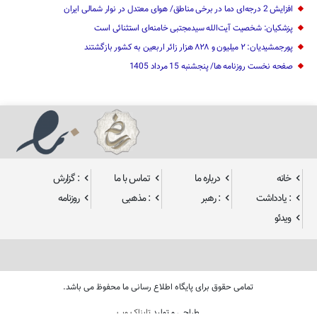
افزایش 2 درجه‌ای دما در برخی مناطق/ هوای معتدل در نوار شمالی ایران
پزشکیان: شخصیت آیت‌الله سیدمجتبی خامنه‌ای استثنائی است
پورجمشیدیان: ۲ میلیون و ۸۲۸ هزار زائر اربعین به کشور بازگشتند
صفحه نخست روزنامه ها/ پنجشنبه 15 مرداد 1405
خانه
درباره ما
تماس با ما
: گزارش
: یادداشت
: رهبر
: مذهبی
روزنامه
ویدئو
تمامی حقوق برای پایگاه اطلاع رسانی ما محفوظ می باشد.
طراحی و تولید
تابناک وب