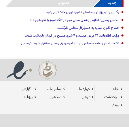
جدید
محبوب
رگبار و رعدوبرق در راه شمال کشور؛ تهران خنک‌تر می‌شود
محسن رضایی: اجازه باز شدن مسیر دوم در تنگه هرمز را نخواهیم داد
اصلاح قانون مهریه به دستورکار مجلس بازگشت
وزارت اطلاعات: ۲۱ مزدور موساد و ۴ شرور مسلح در کرمان بازداشت شدند
تکذیب ادعای نماینده مجلس درباره نحوه ردزنی محل استقرار شهید لاریجانی
خانه
درباره ما
تماس با ما
: گزارش
: یادداشت
: رهبر
: مذهبی
روزنامه
ویدئو