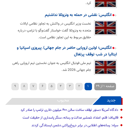
کرد.
انگلیس: نقشی در حمله به ونزوئلا نداشتیم
نخست وزیر انگلیس در واکنش به تجاوز نظامی ایالات
متحده به ونزوئلا گفت خواستار گفت‌وگو با ترامپ درباره
حقایق مربوط به این تجاوز نظامی است.
انگلیس؛ اولین اروپایی حاضر در جام جهانی/ پیروزی اسپانیا و
ایتالیا در شب توقف پرتغال
تیم ملی فوتبال انگلیس به عنوان نخستین تیم اروپایی راهی
جام جهانی 2026 شد.
صفحه 1 از 29
1
2
3
4
5
6
7
8
9
»
...
20
›
10
جدید
محبوب
دادگاه آمریکا دستور توقف ساخت سالن ۴۰۰ میلیون دلاری ترامپ را صادر کرد
قالیباف: قلم، امتداد شمشیر عدالت و رسانه، سنگر پاسداری از حقیقت است
سپاه: رسانه‌های انقلابی در برابر دروغ‌پراکنی دشمن ایستادگی کردند