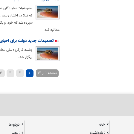
عضو هیات نمایندگان است
که قبلا در اختیار رییس 
سپرده شد که خود او یکی 
مطالبه کند
تصمیمات جدید دولت برای احیای د
جلسه کارگروه ملی نجات 
برگزار شد.
صفحه 1 از 13
1
2
3
4
خانه
درباره ما
: یادداشت
: رهبر