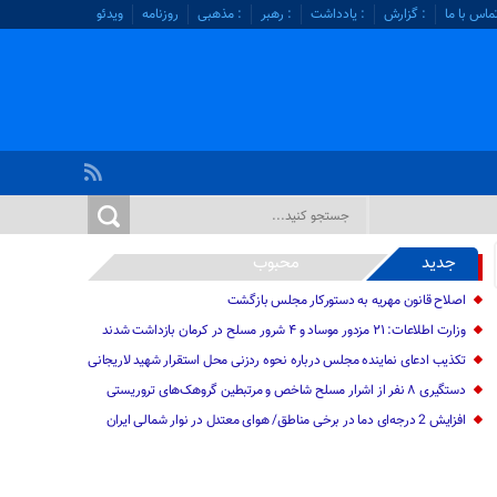
ماس با ما
: گزارش
: یادداشت
: رهبر
: مذهبی
روزنامه
ویدئو
جدید
محبوب
اصلاح قانون مهریه به دستورکار مجلس بازگشت
وزارت اطلاعات: ۲۱ مزدور موساد و ۴ شرور مسلح در کرمان بازداشت شدند
تکذیب ادعای نماینده مجلس درباره نحوه ردزنی محل استقرار شهید لاریجانی
دستگیری ۸ نفر از اشرار مسلح شاخص و مرتبطین گروهک‌های تروریستی
افزایش 2 درجه‌ای دما در برخی مناطق/ هوای معتدل در نوار شمالی ایران