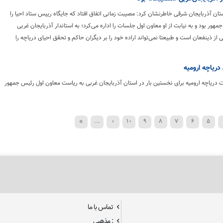
ان آذربایجان شرقی خاطرنشان کرد: مصیبت زمانی اتفاق افتاد که جایگاه رییس ستاد احیا را
جمهور بود و به نیابت از او معاون اول جلسات را اداره می‌کرد؛ به استاندار آذربایجان غربی
از ذینفعان است و طبیعتا نمی‌تواند اراده خود را بر دیگران حاکم و تحقق احیای دریاچه را
ریاچه ارومیه
دریاچه ارومیه ‌برای نخستین بار در استان آذربایجان غربی به ریاست معاون اول رئیس جمهور
»
...
›
10
9
8
7
6
5
تماس با ما
: مذهبی