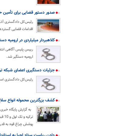
صدور دستور قضایی برای تأمین حق
اقدامات قضایی گسترده‌
کلاهبردار میلیاردی در ارومیه دست
رییس پلیس آگاهی انتظا
ارومیه دستگیر شد.
جزئیات دستگیری اعضای شبکه ترو
رئیس‌کل دادگستری استا
کشف بزرگترین محموله انواع سلاح
پوشش چراغ قوه به قدرت 1000 کیلو ولت با ق
دادن ریاست ستاد احیا به استاندا