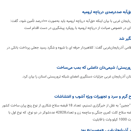
‌آبه صددرصدی دریاچه ارومیه
رئیس‌کل دادگستری آذربایجان غربی با بیان اینکه ‌حق‌آبه دریاچه ارومیه باید به‌صورت ۱۰۰درصد تأمین شود، گفت:
ای در خصوص صیانت از دریاچه ارومیه با رویکرد پیشگیری در دست اقدام است
گیر شد
می آذربایجان‌غربی گفت: کلاهبردار حرفه ای با شیوه و شگرد رسید جعلی پرداخت بانکی در
ریستی/ ‌شیمی‌دان داعشی که بمب می‌ساخت‌‌
ن آذربایجان غربی جزئیات دستگیری اعضای شبکه تروریستی استان را بیان کرد.
 گرم و سرد و تجهیزات ویژه آشوب و اغتشاشات
به گزارش پایگاه خبری “ججین” به نقل از خبرگزاری تسنیم، تعداد 18 قبضه سلاح شکاری از نوع پنج پران ساخت کشور
ترکیه و تک لول و 10 قبضه سلاح کلت کمری جنگی و ساچمه زن و تعداد42828 عددشوکر در دو نوع، که نوع اول با
ابلیت
ر آذربایجان‌غربی «مصیبت» بود