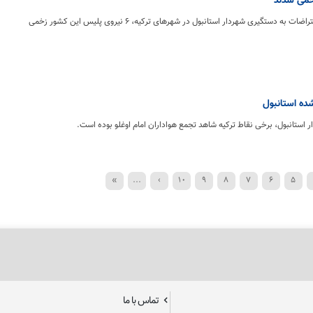
به دنبال ادامه برپایی اعتراضات به دستگیری شهردار استانبول در شهرهای ترکیه، ۶ نیروی پلیس این کشور زخمی
ده استانبول
ر استانبول، برخی نقاط ترکیه شاهد تجمع هواداران امام اوغلو بوده است.
»
...
›
10
9
8
7
6
5
تماس با ما