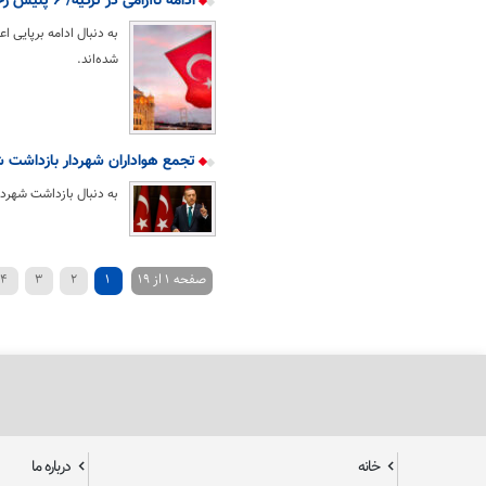
ادامه ناآرامی در ترکیه/ ۶ پلیس زخمی شدند
شده‌اند.
تجمع هواداران شهردار بازداشت ش
به دنبال بازداشت شهردا
صفحه 1 از 19
1
2
3
4
خانه
درباره ما