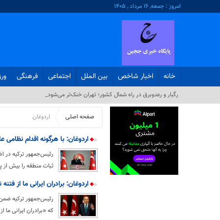
امروز : جمعه, ۱۶ مرداد , ۱۴۰۵
خانه
اخبار شاخص
بین الملل
اجتماعی
فرهنگی
ور
رگبار و رعدوبرق در راه شمال کشور؛ تهران خنک‌تر می‌شود_
صفحه اصلی
اردوغان
اردوغان: با هرگونه اقدام نظامی عل
رئیس‌جمهور ترکیه در اظ
ثبات منطقه را بیش از 
اردوغان: برادران ایرانی ما از فتنه 
رئیس‌جمهور ترکیه ضمن ا
که «برادران ایرانی ما از