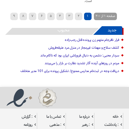
است.
صفحه 1 از 200
1
2
3
4
5
6
7
8
9
»
...
40
30
20
›
10
جدید
محبوب
فرار نافرجام متهم زن پرونده قتل رجب‌زاده
کشف سلاح و مهمات غیرمجاز در منزل مرد عتیقه‌فروش
سردار محبی: دشمن به دنبال فروپاشی ایران بود که ناکام ماند
مردم در روزهای آینده آثار تشدید نظارت بر بازار را می‌بینند
دریافت وجه در ثبت‌نام مدارس ممنوع/ تشکیل پرونده برای 101 مدیر متخلف
خانه
درباره ما
تماس با ما
: گزارش
: یادداشت
: رهبر
: مذهبی
روزنامه