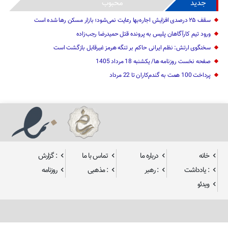
جدید
محبوب
سقف ۲۵ درصدی افزایش اجاره‌بها رعایت نمی‌شود؛ بازار مسکن رها شده است
ورود تیم کارآگاهان پلیس به پرونده قتل حمیدرضا رجب‌زاده
سخنگوی ارتش: نظم ایرانی حاکم بر تنگه هرمز غیرقابل بازگشت است
صفحه نخست روزنامه ها/ یکشنبه 18 مرداد 1405
پرداخت 100 همت به گندم‌کاران تا 22 مرداد
خانه
درباره ما
تماس با ما
: گزارش
: یادداشت
: رهبر
: مذهبی
روزنامه
ویدئو