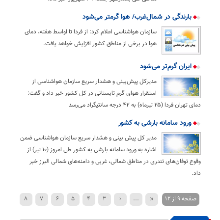
بارندگی در شمال‌غرب/ هوا گرمتر می‌شود
سازمان هواشناسی اعلام کرد: از فردا تا اواسط هفته، دمای
هوا در برخی از مناطق کشور افزایش خواهد یافت.
ایران گرم‌تر می‌شود
مدیرکل پیش‌بینی و هشدار سریع سازمان هواشناسی از
استقرار هوای گرم تابستانی در کل کشور خبر داد و گفت:
دمای تهران فردا (۲۵ تیرماه) به ۴۲ درجه سانتیگراد می‌رسد
ورود سامانه بارشی به کشور
مدیر کل پیش بینی و هشدار سریع سازمان هواشناسی ضمن
اشاره به ورود سامانه بارشی به کشور طی امروز (۱۰ تیر) از
وقوع توفان‌های تندری در مناطق شمالی، غربی و دامنه‌های شمالی البرز خبر
داد.
صفحه 9 از 12
«
...
‹
3
4
5
6
7
8
›
12
11
10
9