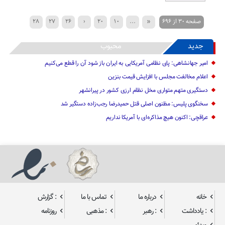
صفحه 30 از 696
«
...
10
20
‹
26
27
28
›
35
34
33
32
31
30
29
جدید
محبوب
»
...
60
50
40
امیر جهانشاهی: پای نظامی آمریکایی به ایران باز شود آن را قطع می‌کنیم
اعلام مخالفت مجلس با افزایش قیمت بنزین
دستگیری متهم متواری مخل نظام ارزی کشور در پیرانشهر
سخنگوی پلیس: مظنون اصلی قتل حمیدرضا رجب‌زاده دستگیر شد
عراقچی: اکنون هیچ مذاکره‌ای با آمریکا نداریم
خانه
درباره ما
تماس با ما
: گزارش
: یادداشت
: رهبر
: مذهبی
روزنامه